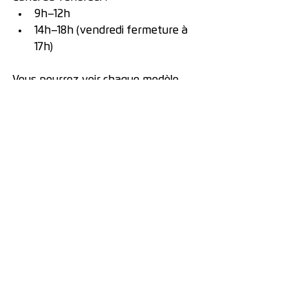
9h–12h
14h–18h (vendredi fermeture à 
17h)
Vous pourrez voir chaque modèle, 
comparer les configurations et tester 
le confort des sièges et des jets.
Alors, intéressé(e) par l’un de 
nos spas d'expo ?
👉 
Remplissez notre formulaire pour 
être recontacté rapidement :
FORMULAIRE CONTACT