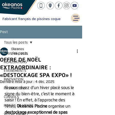
Fabricant français de piscines coque
Post
Tous les posts
Okeanos
Tous les posts
2 déc. 2025
OFFRE DE NOËL
RÉALISATIONS
EXTRAORDINAIRE :
ÉVÈNEMENTS
«DESTOCKAGE SPA EXPO» !
INNOVATION
Dernière mise à jour :
4 déc. 2025
Si vous rêvez d’un hiver placé sous le 
PROMOTIONS
signe du bien-être, c’est le moment à 
CONSEILS
saisir ! En effet, à l’approche des 
POINTS DE VENTE
fêtes, 
Okeanos Piscine
 organise un 
destockage exceptionnel de spas 
VOTRE PROJET