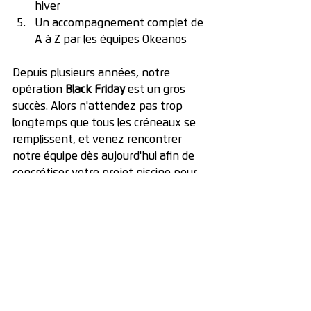
hiver
Un accompagnement complet de 
A à Z par les équipes Okeanos
Depuis plusieurs années, notre 
opération 
Black Friday
 est un gros 
succès. Alors n'attendez pas trop 
longtemps que tous les créneaux se 
remplissent, et venez rencontrer 
notre équipe dès aujourd'hui afin de 
concrétiser votre projet piscine pour 
le début de l'année 2026 !
Comment profiter de notre 
offre 
Black Friday 
?
C'est très simple ! Voici également en 
5 points l'essentiel : 
Faites votre demande de devis 