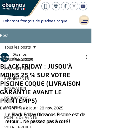
Fabricant français de piscines coque
Post
Tous les posts
Okeanos
Tous les posts
27 nov. 2025
BLACK FRIDAY : JUSQU’À
RÉALISATIONS
MOINS 25 % SUR VOTRE
ÉVÈNEMENTS
PISCINE COQUE (LIVRAISON
INNOVATION
GARANTIE AVANT LE
PROMOTIONS
PRINTEMPS)
CONSEILS
Dernière mise à jour :
28 nov. 2025
Le Black Friday Okeanos Piscine est de 
POINTS DE VENTE
retour ... Ne passez pas à coté !
VOTRE PROJET