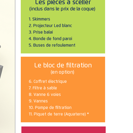
Les pièces à sceller
(inclus dans le prix de la coque)
1. Skimmers
2. Projecteur Led blanc
3. Prise balai
4. Bonde de fond paroi
5. Buses de refoulement
Le bloc de filtration
(en option)
6. Coffret électrique
7. Filtre à sable
8. Vanne 6 voies
9. Vannes
10. Pompe de filtration
11. Piquet de terre (Aquaterre) *