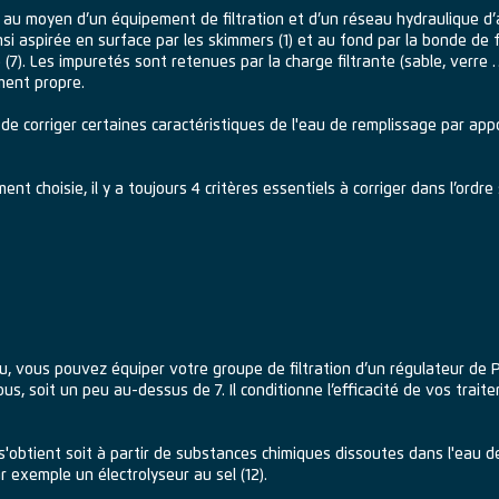
 au moyen d’un équipement de filtration et d’un réseau hydraulique d’assu
si aspirée en surface par les skimmers (1) et au fond par la bonde de f
tre (7). Les impuretés sont retenues par la charge filtrante (sable, verre
ement propre.
 de corriger certaines caractéristiques de l'eau de remplissage par appo
nt choisie, il y a toujours 4 critères essentiels à corriger dans l’ordre 
u, vous pouvez équiper votre groupe de filtration d’un régulateur de Ph
s, soit un peu au-dessus de 7. Il conditionne l’efficacité de vos traite
s'obtient soit à partir de substances chimiques dissoutes dans l'eau d
exemple un électrolyseur au sel (12).