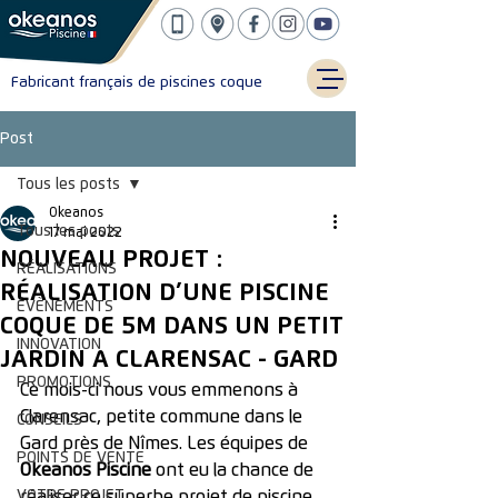
Fabricant français de piscines coque
Post
Tous les posts
Okeanos
Tous les posts
17 mai 2022
NOUVEAU PROJET :
RÉALISATIONS
RÉALISATION D’UNE PISCINE
ÉVÈNEMENTS
COQUE DE 5M DANS UN PETIT
INNOVATION
JARDIN A CLARENSAC - GARD
PROMOTIONS
Ce mois-ci nous vous emmenons à 
Clarensac, petite commune dans le 
CONSEILS
Gard près de Nîmes. Les équipes de 
POINTS DE VENTE
Okeanos Piscine
 ont eu la chance de 
VOTRE PROJET
réaliser ce superbe projet de piscine 