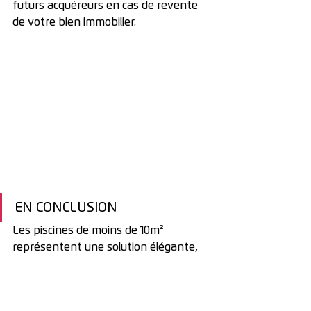
futurs acquéreurs en cas de revente 
de votre bien immobilier.
EN CONCLUSION 
Les piscines de moins de 10m² 
représentent une solution élégante, 
pratique et économique pour ceux qui 
souhaitent profiter des joies de la 
baignade sans les contraintes d’une 