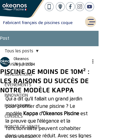
Fabricant français de piscines coque
Post
Tous les posts
Okeanos
Tous les posts
26 juil. 2024
PISCINE DE MOINS DE 10M² :
RÉALISATIONS
LES RAISONS DU SUCCÈS DE
ÉVÈNEMENTS
NOTRE MODÈLE KAPPA
INNOVATION
Qui a dit qu'il fallait un grand jardin 
PROMOTIONS
pour profiter d'une piscine ? Le 
modèle 
Kappa
 d
'Okeanos Piscine
 est 
CONSEILS
la preuve que l'élégance et la 
POINTS DE VENTE
fonctionnalité peuvent cohabiter 
dans un espace réduit. Avec ses lignes 
VOTRE PROJET