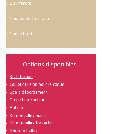
2 skimmers
1 bonde de fond paroi
1 prise balai
Options disponibles
Kit filtration
Couleur Fusion pour la coque
Spa à débordement
Projecteur couleur
Balnéo
Kit margelles pierre
Kit
margelles travertin
Bâche à bulles