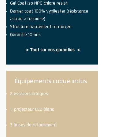
Gel Coat Iso NPG chlore resist
Barrier coat 100% vynilester (résistance
accrue à l’osmose)
Structure hautement renforcée
Garantie 10 ans
> Tout sur nos garanties <
Équipements coque inclus
2 escaliers intégrés
1 projecteur LED blanc
3 buses de refoulement