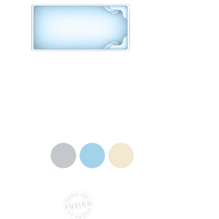
SIGMA
8,10 x 4 x 1,50 m
COULEURS AU CHOIX
Hors option couleur Fusion
BLEU
BEIGE
GRIS
BLANC