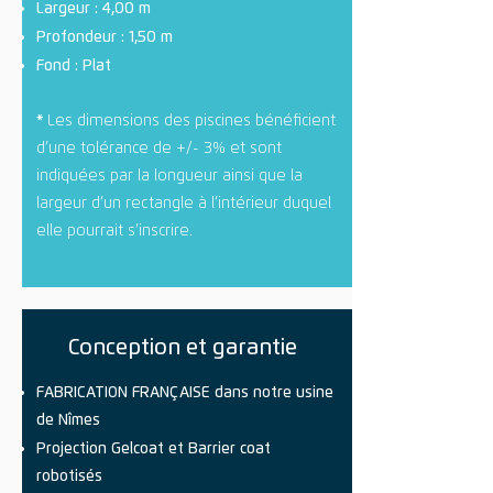
Largeur : 4,00 m
Profondeur : 1,50 m
Fond : Plat
*
Les dimensions des piscines bénéficient
d’une tolérance de +/- 3% et sont
indiquées par la longueur ainsi que la
largeur d’un rectangle à l’intérieur duquel
elle pourrait s’inscrire.
Conception et garantie
FABRICATION FRANÇAISE dans notre usine
de Nîmes
Projection Gelcoat et Barrier coat
robotisés