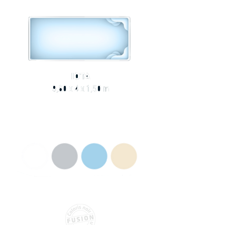
COULEURS AU CHOIX
Hors option couleur Fusion
BLEU
BEIGE
GRIS
BLANC