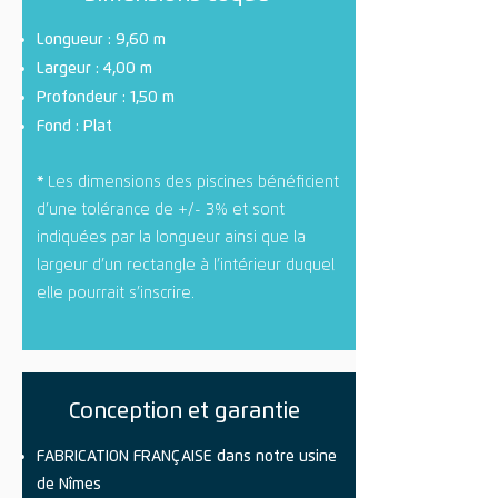
Longueur : 9,60 m
Largeur : 4,00 m
Profondeur : 1,50 m
Fond : Plat
*
Les dimensions des piscines bénéficient
d’une tolérance de +/- 3% et sont
indiquées par la longueur ainsi que la
largeur d’un rectangle à l’intérieur duquel
elle pourrait s’inscrire.
Conception et garantie
FABRICATION FRANÇAISE dans notre usine
de Nîmes