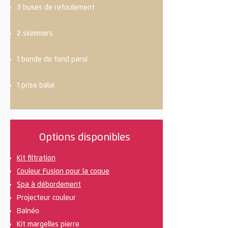
3 buses de refoulement
2 skimmers
1 bonde de fond paroi
1 prise balai
Options disponibles
Kit filtration
Couleur Fusion pour la coque
Spa à débordement
Projecteur couleur
Balnéo
Kit margelles pierre