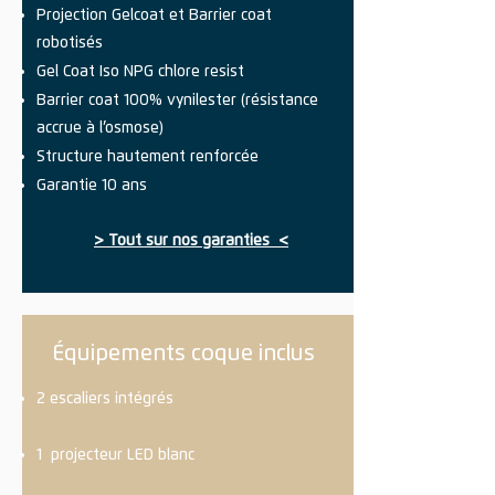
Projection Gelcoat et Barrier coat
robotisés
Gel Coat Iso NPG chlore resist
Barrier coat 100% vynilester (résistance
accrue à l’osmose)
Structure hautement renforcée
Garantie 10 ans
> Tout sur nos garanties <
Équipements coque inclus
2 escaliers intégrés
1 projecteur LED blanc