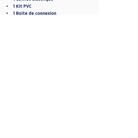
• 1 Kit PVC
• 1 Boite de connexion
• 1 Aquaterre + piquet de terre
• 1 Kit d’entretien
• 1 Tuyau flottant
• 1 Manche télescopique