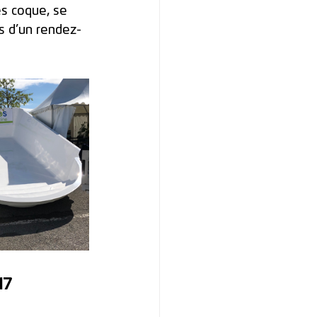
es coque, se 
us d’un rendez-
7 