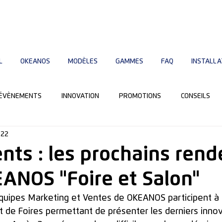
L
OKEANOS
MODÈLES
GAMMES
FAQ
INSTALLA
ÉVÈNEMENTS
INNOVATION
PROMOTIONS
CONSEILS
022
ts : les prochains rend
ANOS "Foire et Salon"
uipes Marketing et Ventes de OKEANOS participent à u
 de Foires permettant de présenter les derniers innov