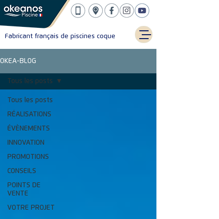
Fabricant français de piscines coque
OKEA-BLOG
Tous les posts
Tous les posts
RÉALISATIONS
ÉVÈNEMENTS
INNOVATION
PROMOTIONS
CONSEILS
POINTS DE
VENTE
VOTRE PROJET