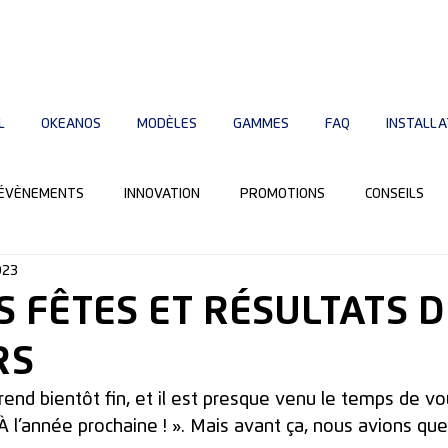
L
OKEANOS
MODÈLES
GAMMES
FAQ
INSTALLA
ÉVÈNEMENTS
INNOVATION
PROMOTIONS
CONSEILS
023
S FÊTES ET RÉSULTATS 
RS
nd bientôt fin, et il est presque venu le temps de vou
 l’année prochaine ! ». Mais avant ça, nous avions que