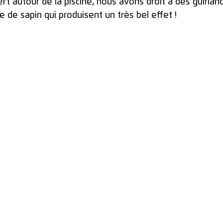
rt autour de la piscine, nous avons droit à des guirlan
de sapin qui produisent un très bel effet !