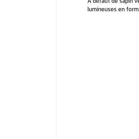
À défaut de sapin ve
lumineuses en forme 